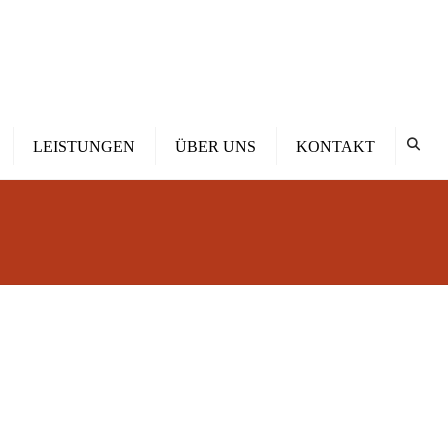
×
LEISTUNGEN
ÜBER UNS
KONTAKT
Bedachungen
Abdichtungstechnik
Spenglerarbeiten
Dachflächenfenster
Kundendienst
Beratung und Planung